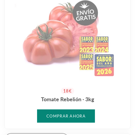
PRECIO HABITUAL
18€
Tomate Rebelión · 3kg