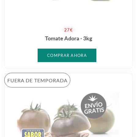
PRECIO HABITUAL
27€
Tomate Adora · 3kg
FUERA DE TEMPORADA