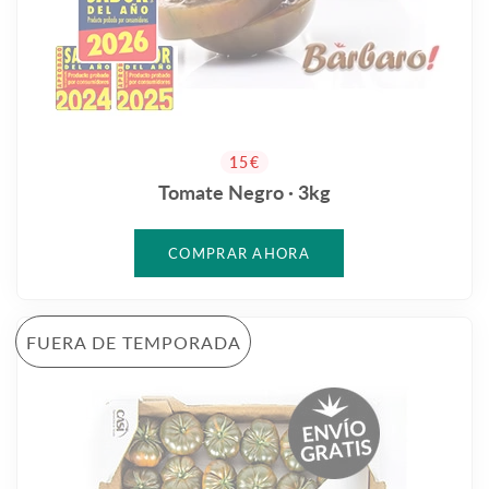
PRECIO HABITUAL
15€
Tomate Negro · 3kg
FUERA DE TEMPORADA